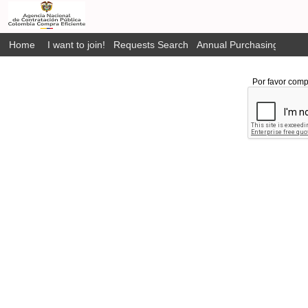
Home
I want to join!
Requests Search
Annual Purchasing Plan P
Por favor comp