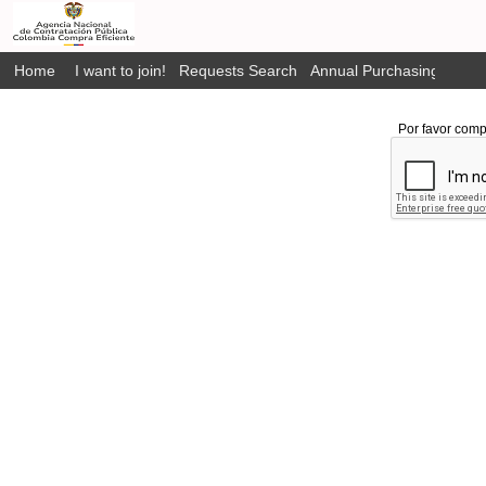
Home
I want to join!
Requests Search
Annual Purchasing Plan P
Por favor comp