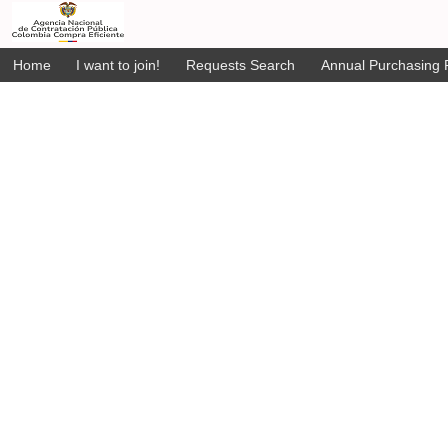
Home
I want to join!
Requests Search
Annual Purchasing P