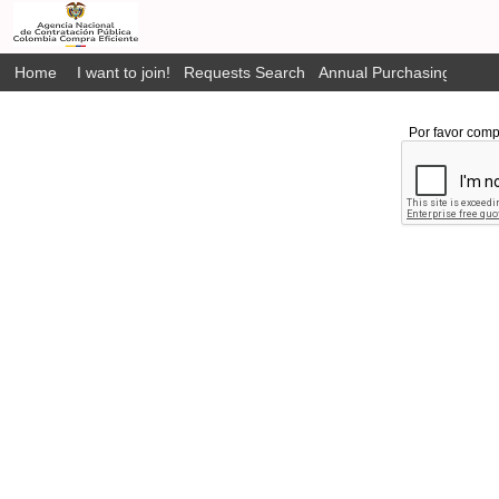
Home
I want to join!
Requests Search
Annual Purchasing Plan P
Por favor comp