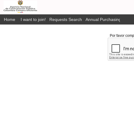
Home
I want to join!
Requests Search
Annual Purchasing Plan P
Por favor comp