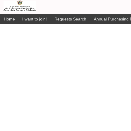
Home
I want to join!
Requests Search
Annual Purchasing P