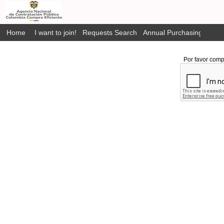
Home
I want to join!
Requests Search
Annual Purchasing Plan P
Por favor comp