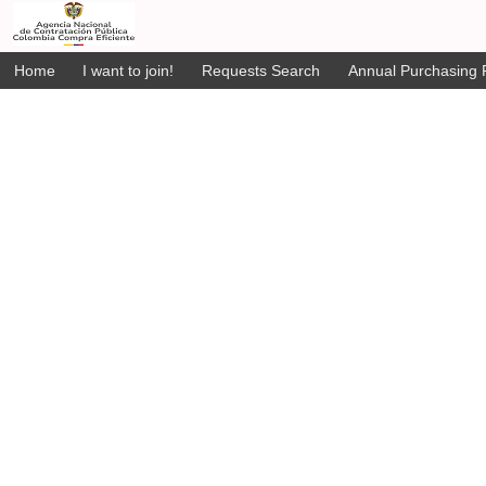
Home
I want to join!
Requests Search
Annual Purchasing P