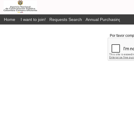
Home
I want to join!
Requests Search
Annual Purchasing Plan P
Por favor comp