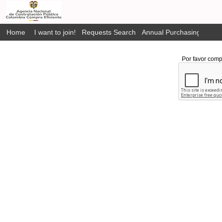
Home
I want to join!
Requests Search
Annual Purchasing Plan P
Por favor comp