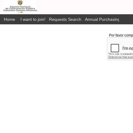
Home
I want to join!
Requests Search
Annual Purchasing Plan P
Por favor comp