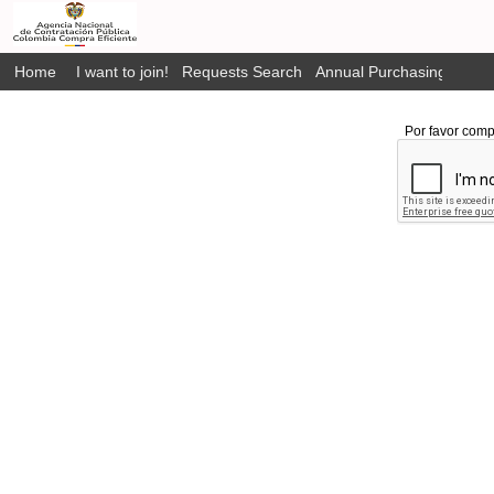
Home
I want to join!
Requests Search
Annual Purchasing Plan P
Por favor comp