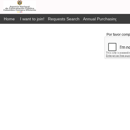
Home
I want to join!
Requests Search
Annual Purchasing Plan P
Por favor comp