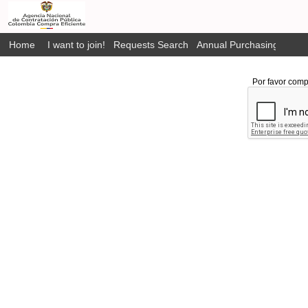
Home
I want to join!
Requests Search
Annual Purchasing Plan P
Por favor comp