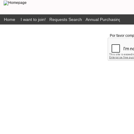
Home
I want to join!
Requests Search
Annual Purchasing Plan P
Por favor comp