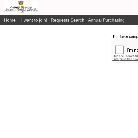
Home
I want to join!
Requests Search
Annual Purchasing Plan P
Por favor comp