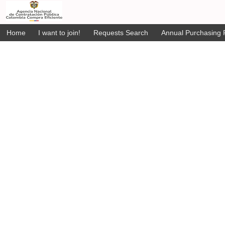
Home
I want to join!
Requests Search
Annual Purchasing P