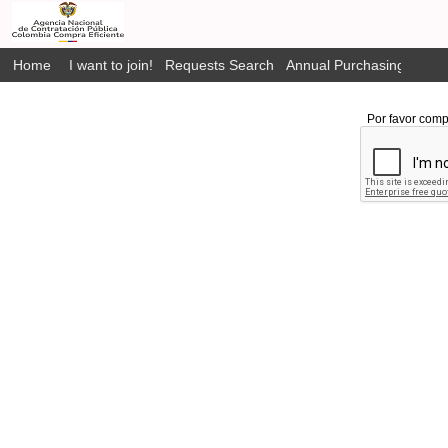
Home
I want to join!
Requests Search
Annual Purchasing Plan P
Por favor comp