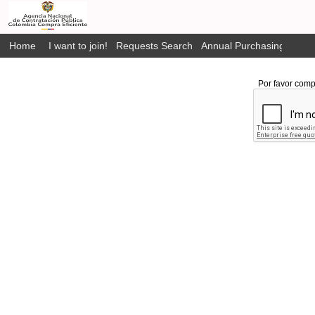
Home
I want to join!
Requests Search
Annual Purchasing Plan P
Por favor comp