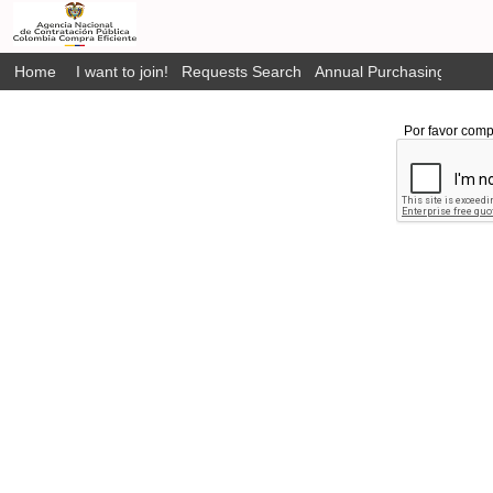
Home
I want to join!
Requests Search
Annual Purchasing Plan P
Por favor comp