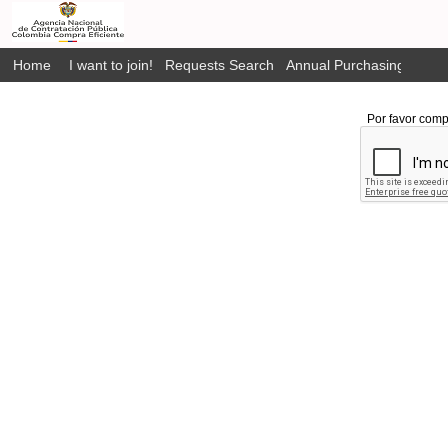
Home
I want to join!
Requests Search
Annual Purchasing Plan P
Por favor comp