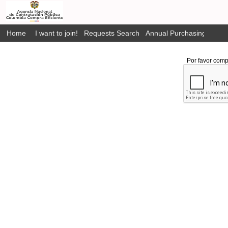
Home
I want to join!
Requests Search
Annual Purchasing Plan P
Por favor comp