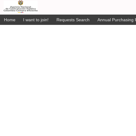
Home
I want to join!
Requests Search
Annual Purchasing P