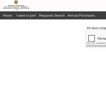
Home
I want to join!
Requests Search
Annual Purchasing Plan P
Por favor comp