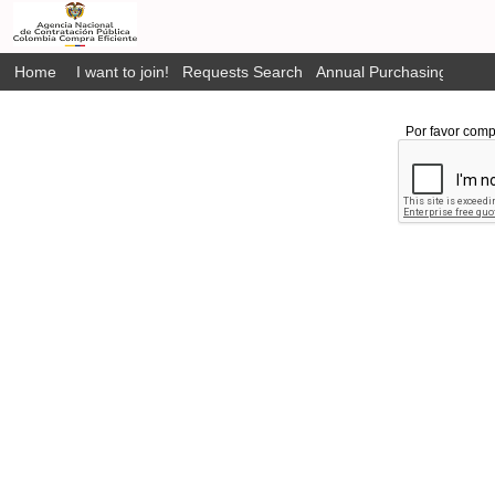
Home
I want to join!
Requests Search
Annual Purchasing Plan P
Por favor comp