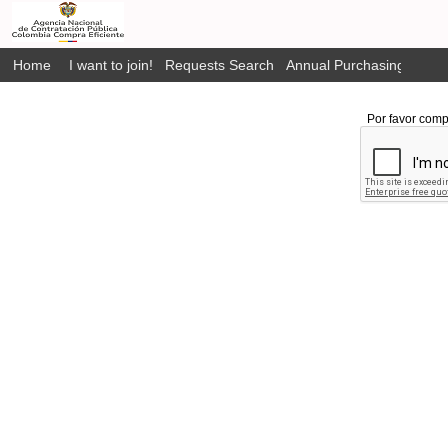
Home
I want to join!
Requests Search
Annual Purchasing Plan P
Por favor comp