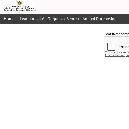
Home
I want to join!
Requests Search
Annual Purchasing Plan P
Por favor comp