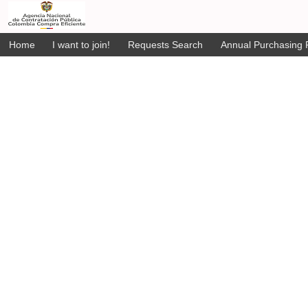
Home
I want to join!
Requests Search
Annual Purchasing P