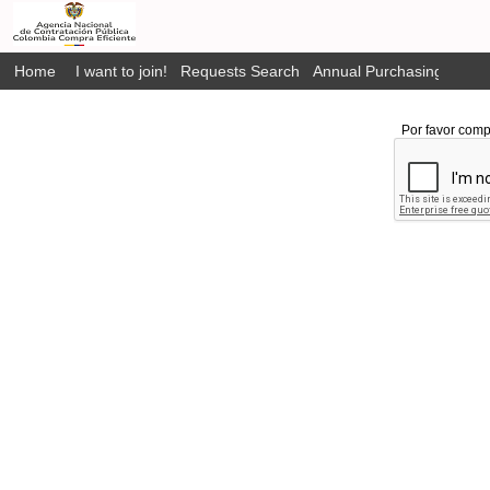
Home
I want to join!
Requests Search
Annual Purchasing Plan P
Por favor comp