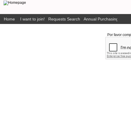
Home
I want to join!
Requests Search
Annual Purchasing Plan P
Por favor comp