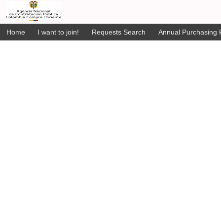
Home
I want to join!
Requests Search
Annual Purchasing P