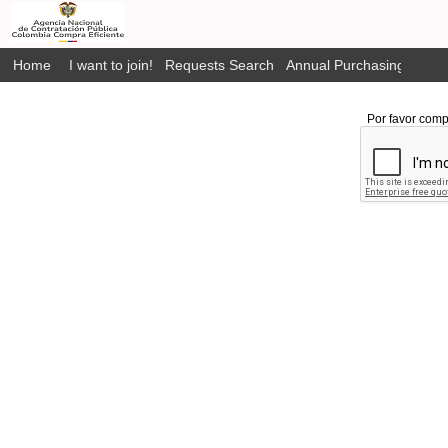
Home
I want to join!
Requests Search
Annual Purchasing Plan P
Por favor comp