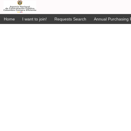
Home
I want to join!
Requests Search
Annual Purchasing P