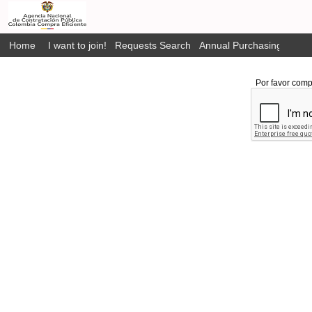
Home
I want to join!
Requests Search
Annual Purchasing Plan P
Por favor comp