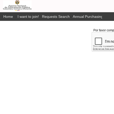
Home
I want to join!
Requests Search
Annual Purchasing Plan P
Por favor comp