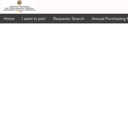
Home
I want to join!
Requests Search
Annual Purchasing P