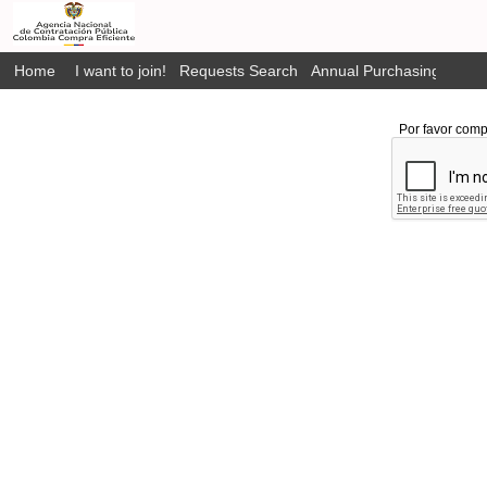
Home
I want to join!
Requests Search
Annual Purchasing Plan P
Por favor comp