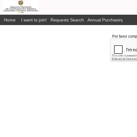
Home
I want to join!
Requests Search
Annual Purchasing Plan P
Por favor comp