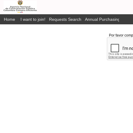
Home
I want to join!
Requests Search
Annual Purchasing Plan P
Por favor comp