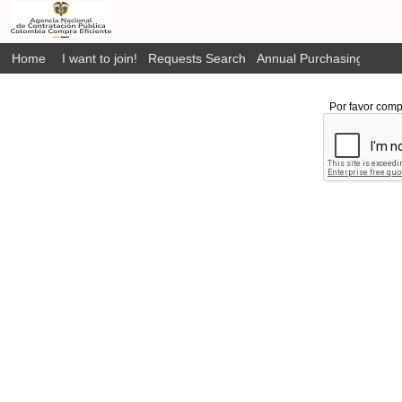
Home
I want to join!
Requests Search
Annual Purchasing Plan P
Por favor comp