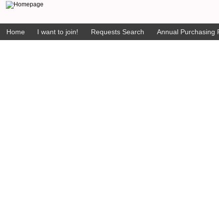
Home
I want to join!
Requests Search
Annual Purchasing P