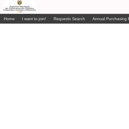
Home
I want to join!
Requests Search
Annual Purchasing P