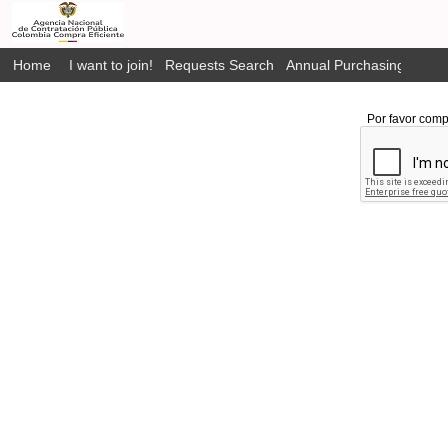
Home
I want to join!
Requests Search
Annual Purchasing Plan P
Por favor comp