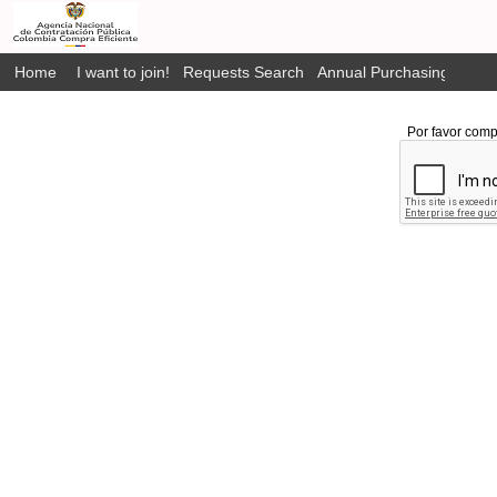
Home
I want to join!
Requests Search
Annual Purchasing Plan P
Por favor comp