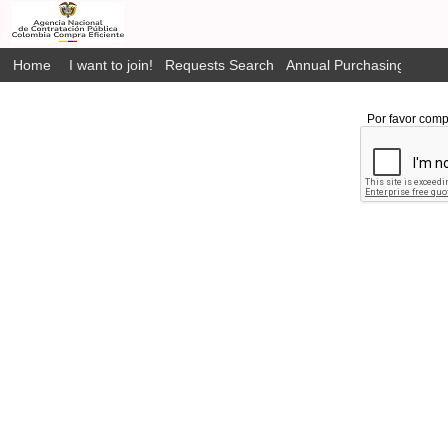
Home
I want to join!
Requests Search
Annual Purchasing Plan P
Por favor comp