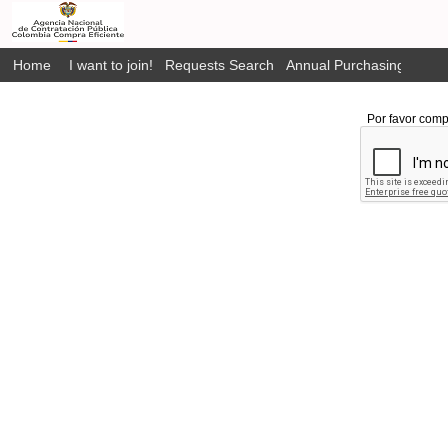
Home
I want to join!
Requests Search
Annual Purchasing Plan P
Por favor comp