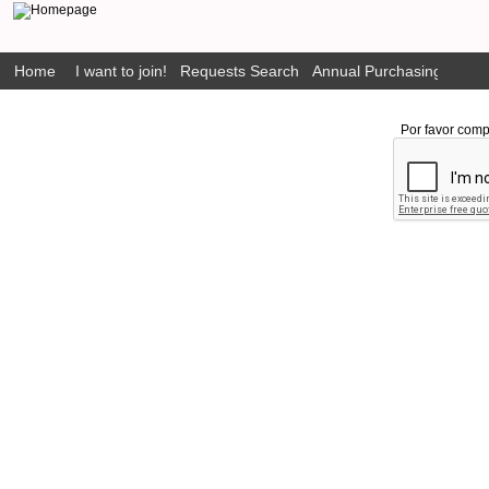
Home
I want to join!
Requests Search
Annual Purchasing Plan P
Por favor comp