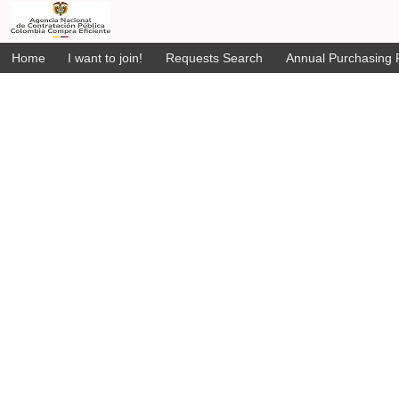
Home
I want to join!
Requests Search
Annual Purchasing P