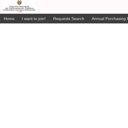
Home
I want to join!
Requests Search
Annual Purchasing P