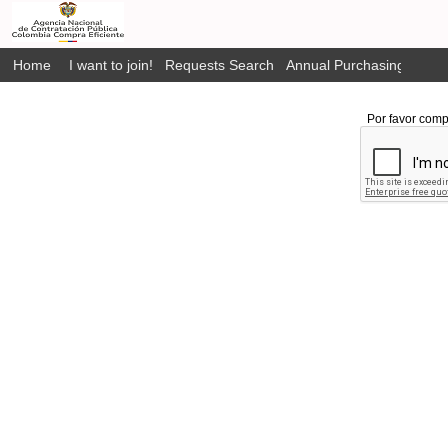
Home
I want to join!
Requests Search
Annual Purchasing Plan P
Por favor comp